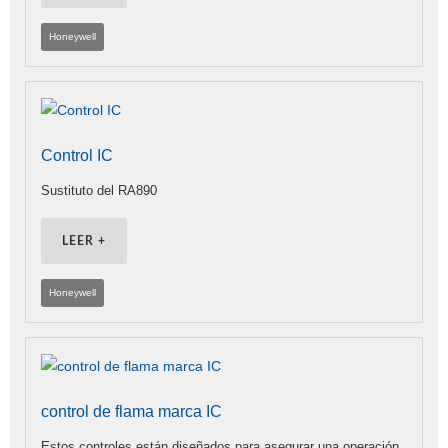
Honeywell
Control IC
Sustituto del RA890
LEER +
Honeywell
control de flama marca IC
Estos controles están diseñados para asegurar una operación